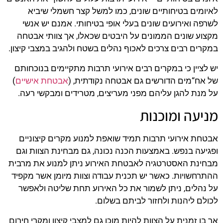
לאיומים בטיחותיים שונים, כמו למשל קצר חשמלי שיביא
לשרפה ואירועים שונים בעלי אופי בטיחותי. אמנם יש אנשי
מקצוע שונים הממונים על היבטים שכאלו, אך צוותי אבטחה
במקרים רבים צרכים לאכוף נהלים בשטח ולהגיב במצבי קיצון.
יש לציין כי במקרים רבים אירועי תרבות מתקיימים בנוכחותם
של אח“מים הדורשים גם אבטחה נקודתית, (
אבטחת אישיים
)
על מנת להגן עליהם מפני מעריצים, מטרידים ומבקשי רעה.
מניעה ומוכנות
אבטחת אירועי תרבות תמיד שואפת למנוע מקרים קיצוניים
ופגיעה בנפש. באמצעות הכנה נכונה, גם מבחינת הצוות וגם
מבחינת האסטרטגיה לאבטחת האירוע ניתן למנוע את מרבית
ההתרחשויות. כאשר יש תכנית עבודה וצוות מיומן אשר מקפיד
על נהלים, ניתן לשמור את כל האירוע תחת שליטה ולאפשר
לכולם ליהנות ולחזור לביתם בשלום.
אך בו זמנית על הצוות להיות מוכן גם למצבי קיצון ומקרי חירום