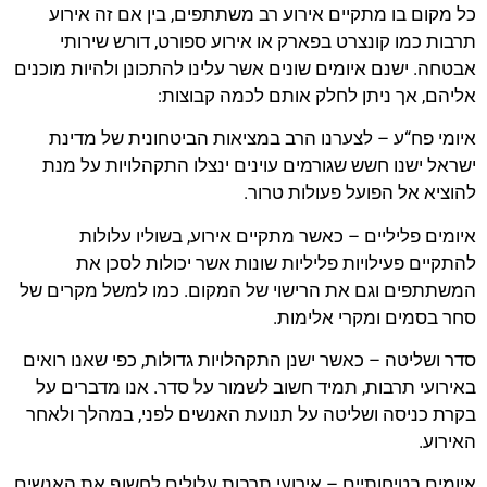
כל מקום בו מתקיים אירוע רב משתתפים, בין אם זה אירוע
תרבות כמו קונצרט בפארק או אירוע ספורט, דורש שירותי
אבטחה. ישנם איומים שונים אשר עלינו להתכונן ולהיות מוכנים
אליהם, אך ניתן לחלק אותם לכמה קבוצות:
איומי פח“ע – לצערנו הרב במציאות הביטחונית של מדינת
ישראל ישנו חשש שגורמים עוינים ינצלו התקהלויות על מנת
להוציא אל הפועל פעולות טרור.
איומים פליליים – כאשר מתקיים אירוע, בשוליו עלולות
להתקיים פעילויות פליליות שונות אשר יכולות לסכן את
המשתתפים וגם את הרישוי של המקום. כמו למשל מקרים של
סחר בסמים ומקרי אלימות.
סדר ושליטה – כאשר ישנן התקהלויות גדולות, כפי שאנו רואים
באירועי תרבות, תמיד חשוב לשמור על סדר. אנו מדברים על
בקרת כניסה ושליטה על תנועת האנשים לפני, במהלך ולאחר
האירוע.
איומים בטיחותיים – אירועי תרבות עלולים לחשוף את האנשים