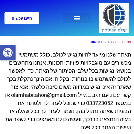
חייגו עכשיו!
צור קשר
אבטחת מגדלי יוקרה
אבטחת אישיים
אבטחת יישובים
אבטחת אירועים
אבטחת מפעלים
עמוד הבית
»
הצהרת נגישות
פתח סרגל 
האתר שלנו מיועד להיות נגיש לכולם, כולל משתמשי
מכשירים עם מוגבלויות פיזיות ותכונות. אנחנו מתחשבים
בנושאי נגישות בכל שלבי הפיתוח של האתר, כדי לאפשר
לכולם להשתמש בו בנוחות ובקלות. אם הינך נתקלת בכך
שאתר זה אינו נגיש במדוזה משום סיבה כלשהי, אנא צור
קשר עם נועם רגב במייל
olamhabitahon@gmail.com
או
במספר 033723052 כדי שנוכל לעזור לך ולפתור את
הבעיות שאתה נתקל בהן. נשמח לעזור לך בכל שאלה או
בעיה הנמצאת בדרכך, ונעשה כולנו מאמצים כדי לשפר את
נגישות האתר בכל פעם