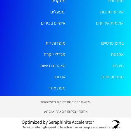
מועדונים
מתקנים
אירועי תרבות
מפעלים
אולמות אירועים
אישיים בכירים
בתים פרטיים
מוסדות דת
אפגנות
מגדלי יוקרה
טיולים
הצהרת נגישות
מוסדות חינוך
אודות
מפת אתר
2020© כל הזכויות שמורות לבעלי האתר
ארטקדי- בניה וקידום אתרי אינטרנט
Optimized by Seraphinite Accelerator
Turns on site high speed to be attractive for people and search engines.