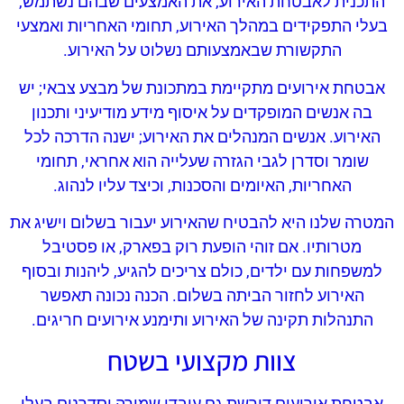
התכנית לאבטחת האירוע, את האמצעים שבהם נשתמש,
בעלי התפקידים במהלך האירוע, תחומי האחריות ואמצעי
התקשורת שבאמצעותם נשלוט על האירוע.
אבטחת אירועים מתקיימת במתכונת של מבצע צבאי; יש
בה אנשים המופקדים על איסוף מידע מודיעיני ותכנון
האירוע. אנשים המנהלים את האירוע; ישנה הדרכה לכל
שומר וסדרן לגבי הגזרה שעלייה הוא אחראי, תחומי
האחריות, האיומים והסכנות, וכיצד עליו לנהוג.
המטרה שלנו היא להבטיח שהאירוע יעבור בשלום וישיג את
מטרותיו. אם זוהי הופעת רוק בפארק, או פסטיבל
למשפחות עם ילדים, כולם צריכים להגיע, ליהנות ובסוף
האירוע לחזור הביתה בשלום. הכנה נכונה תאפשר
התנהלות תקינה של האירוע ותימנע אירועים חריגים.
צוות מקצועי בשטח
אבטחת אירועים דורשת גם עובדי שמירה וסדרנים בעלי